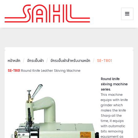
หน้าหลัก
จักรเย็บผ้า
จักรเย็บผ้าสำหรับงานหนัก
SE-T801
SE-T801
Round Knife Leather Skiving Machine
Round knife
skiving machine
series.
This machine
equips with knife
grinder which
makes the knife
Sharp all the
time, it equips
with automatic
bits removing
equipment as