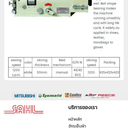
well. Ball shape
bearing makes
the machine
running smoothly
and with long life
cycle. It widely as
applied in shoes,
leather,
handbags to
gloves
sewing
skiving
feed
skiving
color
G/N W.
Packing
speed
thickness
mechanism
speed
1200
44/40
white
50mm
manual
1200
635x425x420
s.p.m.
KGS
บริการของเรา
หน้าหลัก
จักรเย็บผ้า