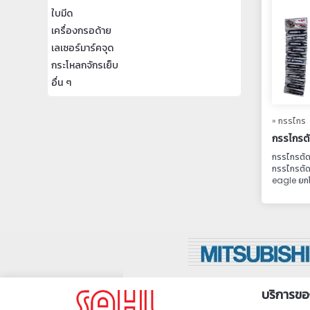
ใบมีด
เครื่องกรอด้าย
เลเซอร์มาร์คจุด
กระโหลกจักรเย็บ
อื่น ๆ
» กรรไกร
กรรไกรตั
กรรไกรตัด
กรรไกรตัดข
eagle ยกโ
บริการขอ